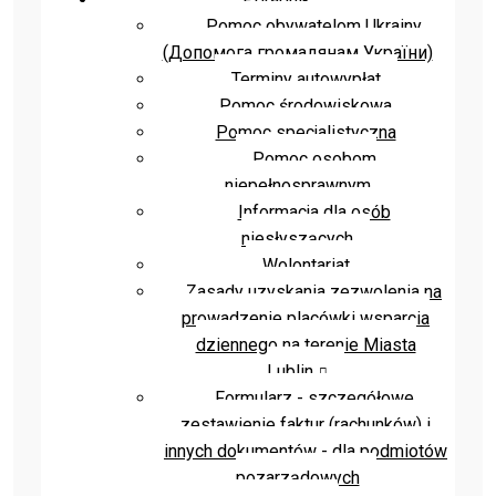
Pomoc obywatelom Ukrainy
(Допомога громадянам України)
Terminy autowypłat
Pomoc środowiskowa
Pomoc specjalistyczna
Pomoc osobom
niepełnosprawnym
Informacja dla osób
niesłyszących
Wolontariat
Zasady uzyskania zezwolenia na
prowadzenie placówki wsparcia
dziennego na terenie Miasta
Lublin
Formularz - szczegółowe
zestawienie faktur (rachunków) i
innych dokumentów - dla podmiotów
pozarządowych