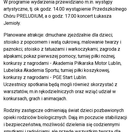
W programie wydarzenia przewidziano m.in. występy
artystyczne, tj. ok godz. 14.00 wystąpienie Przedszkolnego
Chóru PRELUDIUM, a o godz. 17.00 koncert Łukasza
Jemioły.
Planowane atrakcje: dmuchane zjeżdżalnie dla dzieci;
stoisko z popcornem i watą cukrową; malowanie twarzy i
paznokci; stoisko z tatuażami i warkoczykami; zagroda z
alpakami; pokaz pierwszej pomocy; turniej piłki nożnej,
konkursy z nagrodami - Akademia Piłkarska Motor Lublin,
Lubelska Akademia Sportu; turniej piłki koszykowej,
konkursy z nagrodami - PGE Start Lublin.
Uczestnicy spotkania będą mogli również skorzystać z
warsztatów, m.in rękodzielniczych oraz wziąć udział w
konkursach, grach i animacjach.
Rodziny zastępcze odmieniają świat dzieci pozbawionych
opieki rodziców biologicznych. Dają im poczucie stabilizacji
i bezpieczeństwa, możliwość dzielenia się codziennymi
smutkami i radościami, ale przede wszystkim tworzą dla