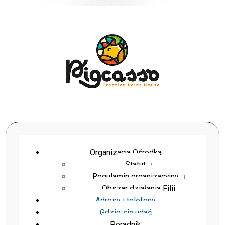
Organizacja Ośrodka
Statut
Regulamin organizacyjny
Obszar działania Filii
Adresy i telefony
Gdzie się udać
Poradnik