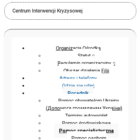
Centrum Interwencji Kryzysowej
Organizacja Ośrodka
Statut
Regulamin organizacyjny
Obszar działania Filii
Adresy i telefony
Gdzie się udać
Poradnik
Pomoc obywatelom Ukrainy
(Допомога громадянам України)
Terminy autowypłat
Pomoc środowiskowa
Pomoc specjalistyczna
Pomoc osobom