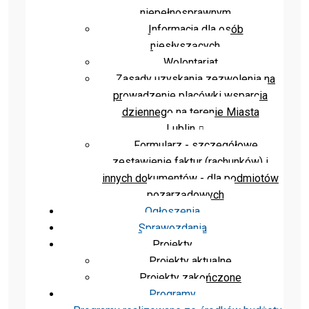
niepełnosprawnym
Informacja dla osób
niesłyszących
Wolontariat
Zasady uzyskania zezwolenia na
prowadzenie placówki wsparcia
dziennego na terenie Miasta
Lublin
Formularz - szczegółowe
zestawienie faktur (rachunków) i
innych dokumentów - dla podmiotów
pozarządowych
Ogłoszenia
Sprawozdania
Projekty
Projekty aktualne
Projekty zakończone
Programy