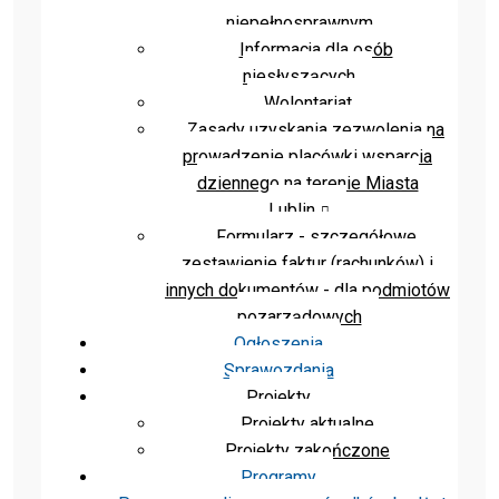
niepełnosprawnym
Informacja dla osób
niesłyszących
Wolontariat
Zasady uzyskania zezwolenia na
prowadzenie placówki wsparcia
dziennego na terenie Miasta
Lublin
Formularz - szczegółowe
zestawienie faktur (rachunków) i
innych dokumentów - dla podmiotów
pozarządowych
Ogłoszenia
Sprawozdania
Projekty
Projekty aktualne
Projekty zakończone
Programy