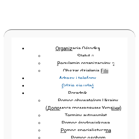
Organizacja Ośrodka
Statut
Regulamin organizacyjny
Obszar działania Filii
Adresy i telefony
Gdzie się udać
Poradnik
Pomoc obywatelom Ukrainy
(Допомога громадянам України)
Terminy autowypłat
Pomoc środowiskowa
Pomoc specjalistyczna
Pomoc osobom