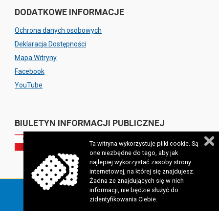
DODATKOWE INFORMACJE
Ochrona danych osobowych
Deklaracja Dostępności
Mapa Witryny
Facebook
YouTube
BIULETYN INFORMACJI PUBLICZNEJ
Ta witryna wykorzystuje pliki cookie. Są
one niezbędne do tego, aby jak
najlepiej wykorzystać zasoby strony
internetowej, na której się znajdujesz.
Żadna ze znajdujących się w nich
informacji, nie będzie służyć do
Copyright 2023 © Miejski Ośrodek Pomocy Rodzinie w
zidentyfikowania Ciebie.
Lublinie. Wszelkie prawa zastrzeżone. Realizacja: