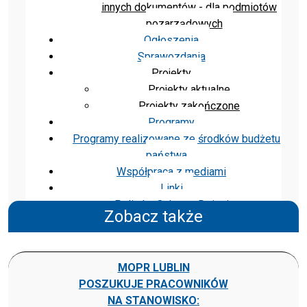
innych dokumentów - dla podmiotów
pozarządowych
Ogłoszenia
Sprawozdania
Projekty
Projekty aktualne
Projekty zakończone
Programy
Programy realizowane ze środków budżetu
państwa
Współpraca z mediami
Linki
Polityka Ochrony Dzieci
Zobacz także
MOPR LUBLIN
POSZUKUJE PRACOWNIKÓW
NA STANOWISKO: