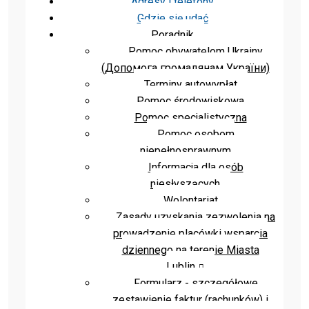
Adresy i telefony
Gdzie się udać
Poradnik
Pomoc obywatelom Ukrainy
(Допомога громадянам України)
Terminy autowypłat
Pomoc środowiskowa
Pomoc specjalistyczna
Pomoc osobom
niepełnosprawnym
Informacja dla osób
niesłyszących
Wolontariat
Zasady uzyskania zezwolenia na
prowadzenie placówki wsparcia
dziennego na terenie Miasta
Lublin
Formularz - szczegółowe
zestawienie faktur (rachunków) i