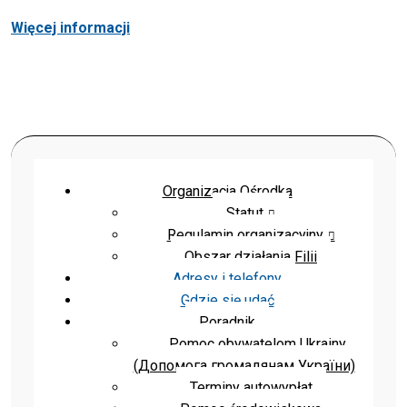
Więcej informacji
Organizacja Ośrodka
Statut
Regulamin organizacyjny
Obszar działania Filii
Adresy i telefony
Gdzie się udać
Poradnik
Pomoc obywatelom Ukrainy
(Допомога громадянам України)
Terminy autowypłat