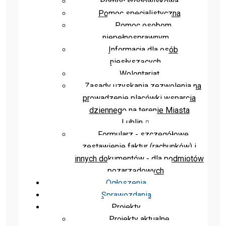
Pomoc środowiskowa
Pomoc specjalistyczna
Pomoc osobom
niepełnosprawnym
Informacja dla osób
niesłyszących
Wolontariat
Zasady uzyskania zezwolenia na
prowadzenie placówki wsparcia
dziennego na terenie Miasta
Lublin
Formularz - szczegółowe
zestawienie faktur (rachunków) i
innych dokumentów - dla podmiotów
pozarządowych
Ogłoszenia
Sprawozdania
Projekty
Projekty aktualne