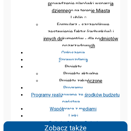
prowadzenie placówki wsparcia
dziennego na terenie Miasta
Lublin
Formularz - szczegółowe
zestawienie faktur (rachunków) i
innych dokumentów - dla podmiotów
pozarządowych
Ogłoszenia
Sprawozdania
Projekty
Projekty aktualne
Projekty zakończone
Programy
Programy realizowane ze środków budżetu
państwa
Współpraca z mediami
Linki
Polityka Ochrony Dzieci
Zobacz także