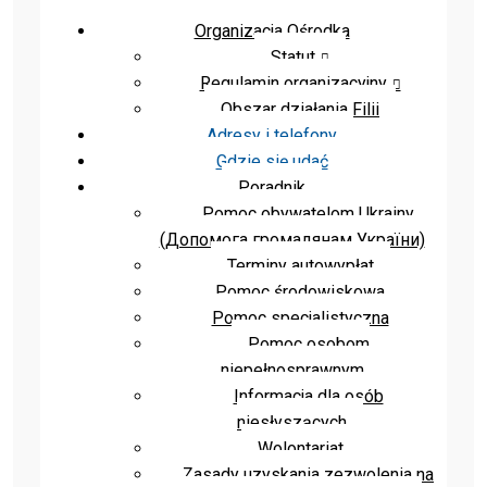
Organizacja Ośrodka
Statut
Regulamin organizacyjny
Obszar działania Filii
Adresy i telefony
Gdzie się udać
Poradnik
Pomoc obywatelom Ukrainy
(Допомога громадянам України)
Terminy autowypłat
Pomoc środowiskowa
Pomoc specjalistyczna
Pomoc osobom
niepełnosprawnym
Informacja dla osób
niesłyszących
Wolontariat
Zasady uzyskania zezwolenia na