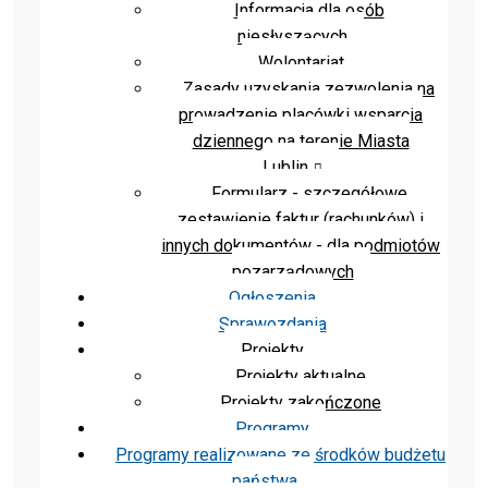
Informacja dla osób
niesłyszących
Wolontariat
Zasady uzyskania zezwolenia na
prowadzenie placówki wsparcia
dziennego na terenie Miasta
Lublin
Formularz - szczegółowe
zestawienie faktur (rachunków) i
innych dokumentów - dla podmiotów
pozarządowych
Ogłoszenia
Sprawozdania
Projekty
Projekty aktualne
Projekty zakończone
Programy
Programy realizowane ze środków budżetu
państwa