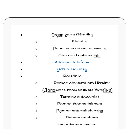
Organizacja Ośrodka
Statut
Regulamin organizacyjny
Obszar działania Filii
Adresy i telefony
Gdzie się udać
Poradnik
Pomoc obywatelom Ukrainy
(Допомога громадянам України)
Terminy autowypłat
Pomoc środowiskowa
Pomoc specjalistyczna
Pomoc osobom
niepełnosprawnym