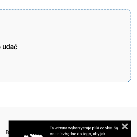
ę udać
Ta witryna wykorzystuje pliki cookie. Są
BIULETYN
one niezbędne do tego, aby jak