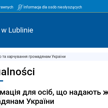
prawnych
Informacja dla osób niesłyszących
w Lublinie
о та харчування громадянам України
alności
мація для осіб, що надають 
дянам України