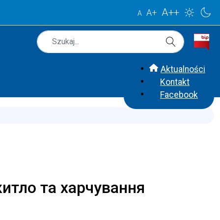
A++
A+
A
Szukaj
Type 2 or more characters for results.
Aktualności
Kontakt
Facebook
житло та харчування