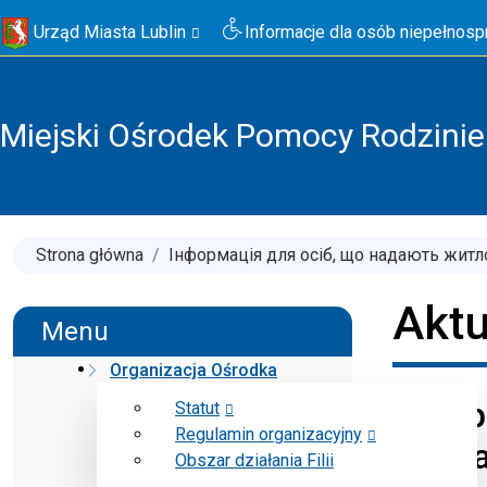
Urząd Miasta Lublin
Informacje dla osób niepełnos
Miejski Ośrodek Pomocy Rodzinie 
Strona główna
Інформація для осіб, що надають житл
Aktu
Menu
Organizacja Ośrodka
Інфор
Statut
Regulamin organizacyjny
грома
Obszar działania Filii