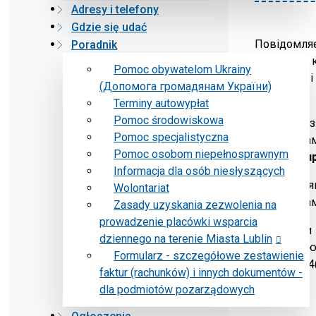
Adresy i telefony
Gdzie się udać
Повідомляє
Poradnik
збройним к
Pomoc obywatelom Ukrainy
статтю 13 і
(Допомога громадянам України)
року.
Terminy autowypłat
Pomoc środowiskowa
У зв'язку 
Pomoc specjalistyczna
громадяна
Pomoc osobom niepełnosprawnym
охоплює пр
Informacja dla osób niesłyszących
УВАГА:
Заяв
Wolontariat
громадянам
Zasady uzyskania zezwolenia na
prowadzenie placówki wsparcia
Громадяни 
dziennego na terenie Miasta Lublin
допомогою 
Formularz - szczegółowe zestawienie
Спокойна 4( 
faktur (rachunków) i innych dokumentów -
dla podmiotów pozarządowych