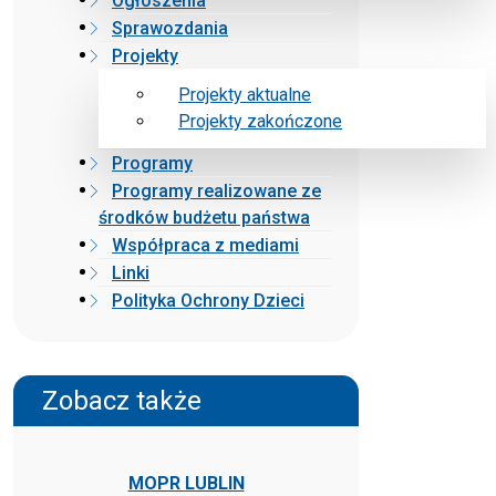
Ogłoszenia
Sprawozdania
Projekty
Projekty aktualne
Projekty zakończone
Programy
Programy realizowane ze
środków budżetu państwa
Współpraca z mediami
Linki
Polityka Ochrony Dzieci
Zobacz także
MOPR LUBLIN