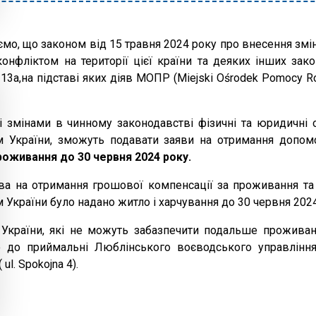
мо, що законом від 15 травня 2024 року про внесення змін
онфліктом на території цієї країни та деяких інших закон
 13а,на підставі яких діяв МОПР (Miejski Ośrodek Pomocy R
зі змінами в чинному законодавстві фізичні та юридичні 
м України, зможуть подавати заяви на отримання допом
оживання до 30 червня 2024 року.
а на отримання грошової компенсації за проживання та 
 України було надано житло і харчування до 30 червня 202
України, які не можуть забазпечити подальше проживання
до приймальні Люблінського воєводського управління 
ul. Spokojna 4).