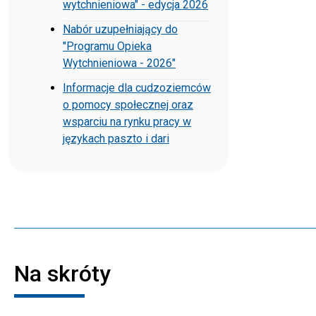
wytchnieniowa" - edycja 2026
Nabór uzupełniający do
"Programu Opieka
Wytchnieniowa - 2026"
Informacje dla cudzoziemców
o pomocy społecznej oraz
wsparciu na rynku pracy w
językach paszto i dari
Na skróty