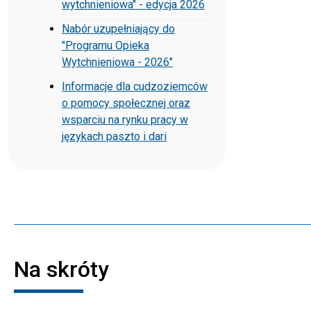
wytchnieniowa" - edycja 2026
Nabór uzupełniający do
"Programu Opieka
Wytchnieniowa - 2026"
Informacje dla cudzoziemców
o pomocy społecznej oraz
wsparciu na rynku pracy w
językach paszto i dari
Na skróty