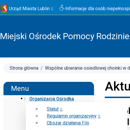
Urząd Miasta Lublin
Informacje dla osób niepełnos
Miejski Ośrodek Pomocy Rodzinie 
Strona główna
Wspólne ubieranie osiedlowej choinki w dn
Aktu
Menu
Organizacja Ośrodka
Wspól
Statut
Regulamin organizacyjny
osiedl
Obszar działania Filii