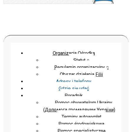
Organizacja Ośrodka
Statut
Regulamin organizacyjny
Obszar działania Filii
Adresy i telefony
Gdzie się udać
Poradnik
Pomoc obywatelom Ukrainy
(Допомога громадянам України)
Terminy autowypłat
Pomoc środowiskowa
Pomoc specjalistyczna