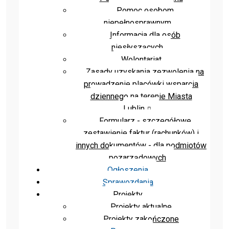
Pomoc osobom
niepełnosprawnym
Informacja dla osób
niesłyszących
Wolontariat
Zasady uzyskania zezwolenia na
prowadzenie placówki wsparcia
dziennego na terenie Miasta
Lublin
Formularz - szczegółowe
zestawienie faktur (rachunków) i
innych dokumentów - dla podmiotów
pozarządowych
Ogłoszenia
Sprawozdania
Projekty
Projekty aktualne
Projekty zakończone