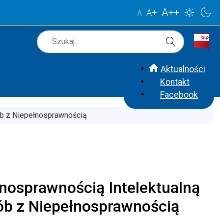
A++
A+
A
Szukaj
Type 2 or more characters for results.
Aktualności
Kontakt
Facebook
ób z Niepełnosprawnością
nosprawnością Intelektualną
ób z Niepełnosprawnością