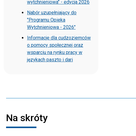
wytchnieniowa" - edycja 2026
Nabór uzupełniający do
"Programu Opieka
Wytchnieniowa - 2026"
Informacje dla cudzoziemców
o pomocy społecznej oraz
wsparciu na rynku pracy w
językach paszto i dari
Na skróty