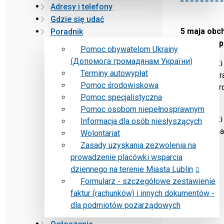
Adresy i telefony
Gdzie się udać
5 maja obc
Poradnik
Niepełnosp
Pomoc obywatelom Ukrainy
(Допомога громадянам України)
Dzień Walki
Terminy autowypłat
niepełnospr
Pomoc środowiskowa
temat ich p
Pomoc specjalistyczna
kulturalne.
Pomoc osobom niepełnosprawnym
Dzień Walki
Informacja dla osób niesłyszących
zasługują na
Wolontariat
Zasady uzyskania zezwolenia na
prowadzenie placówki wsparcia
dziennego na terenie Miasta Lublin
Formularz - szczegółowe zestawienie
faktur (rachunków) i innych dokumentów -
dla podmiotów pozarządowych