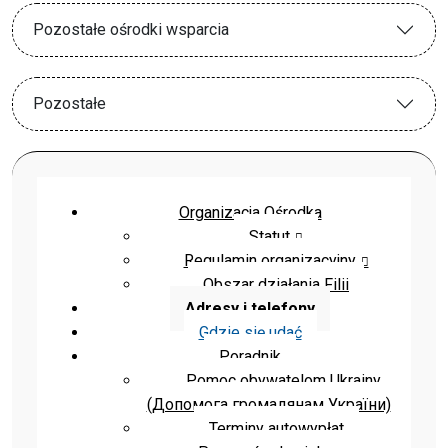
Pozostałe ośrodki wsparcia
Pozostałe
Organizacja Ośrodka
Statut
Regulamin organizacyjny
Obszar działania Filii
Adresy i telefony
Gdzie się udać
Poradnik
Pomoc obywatelom Ukrainy
(Допомога громадянам України)
Terminy autowypłat