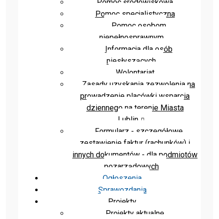
Pomoc środowiskowa
Pomoc specjalistyczna
Pomoc osobom
niepełnosprawnym
Informacja dla osób
niesłyszących
Wolontariat
Zasady uzyskania zezwolenia na
prowadzenie placówki wsparcia
dziennego na terenie Miasta
Lublin
Formularz - szczegółowe
zestawienie faktur (rachunków) i
innych dokumentów - dla podmiotów
pozarządowych
Ogłoszenia
Sprawozdania
Projekty
Projekty aktualne