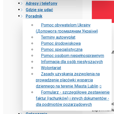
Adresy i telefony
Gdzie się udać
Poradnik
Pomoc obywatelom Ukrainy
(Допомога громадянам України)
Terminy autowypłat
Pomoc środowiskowa
Pomoc specjalistyczna
Gmina Mi
Pomoc osobom niepełnosprawnym
Informacja dla osób niesłyszących
Wolontariat
Zasady uzyskania zezwolenia na
prowadzenie placówki wsparcia
dziennego na terenie Miasta Lublin
Formularz - szczegółowe zestawienie
faktur (rachunków) i innych dokumentów -
Środki dota
dla podmiotów pozarządowych
zapewnieniu