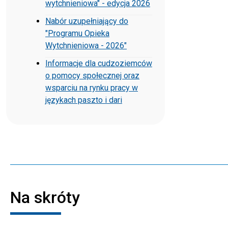
wytchnieniowa" - edycja 2026
Nabór uzupełniający do
"Programu Opieka
Wytchnieniowa - 2026"
Informacje dla cudzoziemców
o pomocy społecznej oraz
wsparciu na rynku pracy w
językach paszto i dari
Na skróty